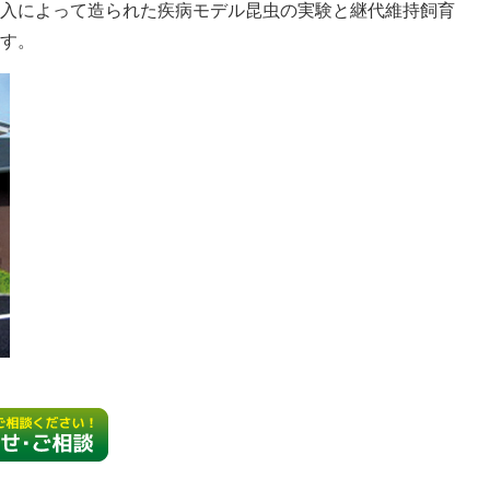
入によって造られた疾病モデル昆虫の実験と継代維持飼育
す。